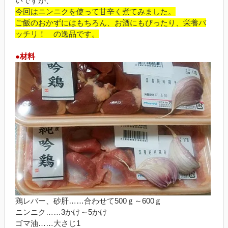
いですが、
今回はニンニクを使って甘辛く煮てみました。
ご飯のおかずにはもちろん、お酒にもぴったり、栄養バ
ッチリ！ の逸品です。
●材料
鶏レバー、砂肝……合わせて500ｇ～600ｇ
ニンニク……3かけ～5かけ
ゴマ油……大さじ1