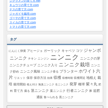
シクラメンの育て方.net
キュウリの育て方.com
ナスの育て方.com
ジャガイモ栽培.com
ゴーヤの育て方.com
スイカの育て方.com
トマトの育て方.com
タグ
ジャンボ
ガーリック
キャベツ
コツ
にんにく卵黄
アヒージョ
ニンニク
ニンニク
ニンニクの芽
チキン
ニンジン
ニンニク栽培
ニンニクチューブ
ニンニク入り
ニンニ
ホワイト六
プランター
ニンニク風味
ク炒め
ニンニク香る
片
収穫
栽
地植え
リエット
保存
保存方法
収穫間近
効果
収穫時期
紫々丸
培
発芽
種球
栽培開始
植え付け
無臭ニンニク
生ニンニク
肥
茎ニンニク
行者ニンニク
追肥
葉ニンニク
育て方
腐る
豚
料
通販
食べられる
黒ニンニク