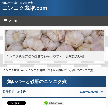
鶏レバー 砂肝 ニンニク煮
ニンニク栽培.com
MENU
ニンニク栽培方法を画像でわかりやすく。美味に大収穫。
ニンニク栽培.com
»
ニンニク 料理・つまみ
» 鶏レバーと砂肝のニンニク煮
鶏レバーと砂肝のニンニク煮
目安時間：
約 5分
2021年11月10日（水）