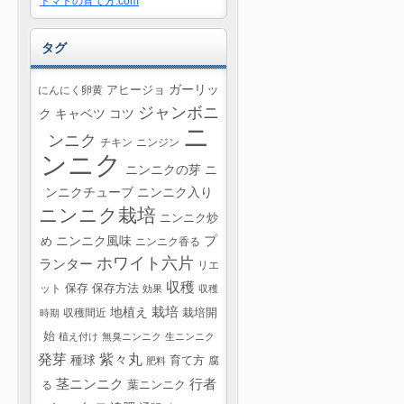
トマトの育て方.com
タグ
ガーリッ
にんにく卵黄
アヒージョ
ジャンボニ
ク
キャベツ
コツ
ニ
ンニク
チキン
ニンジン
ンニク
ニンニクの芽
ニ
ンニクチューブ
ニンニク入り
ニンニク栽培
ニンニク炒
プ
ニンニク風味
め
ニンニク香る
ホワイト六片
ランター
リエ
収穫
ット
保存
保存方法
効果
収穫
栽培
地植え
収穫間近
栽培開
時期
始
植え付け
無臭ニンニク
生ニンニク
紫々丸
発芽
種球
育て方
腐
肥料
茎ニンニク
行者
葉ニンニク
る