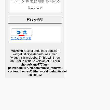
ニンニク
追肥
豚
通販
食べられる
黒ニンニク
にほんブログ村
Warning
: Use of undefined constant
widget_stickysidebar2 - assumed
'widget_stickysidebar2' (this will throw
an Error in a future version of PHP) in
/home/kano777/xn--
pckvca3n111r2nu.com/public_html/wp-
content/themes/01the_world_default/sidebar2.php
on line
12