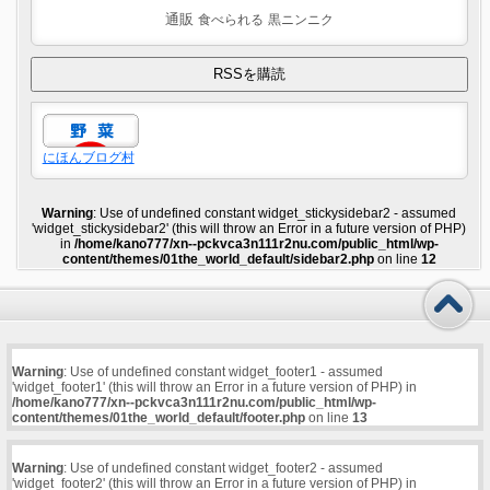
通販
食べられる
黒ニンニク
にほんブログ村
Warning
: Use of undefined constant widget_stickysidebar2 - assumed
'widget_stickysidebar2' (this will throw an Error in a future version of PHP)
in
/home/kano777/xn--pckvca3n111r2nu.com/public_html/wp-
content/themes/01the_world_default/sidebar2.php
on line
12
Warning
: Use of undefined constant widget_footer1 - assumed
'widget_footer1' (this will throw an Error in a future version of PHP) in
/home/kano777/xn--pckvca3n111r2nu.com/public_html/wp-
content/themes/01the_world_default/footer.php
on line
13
Warning
: Use of undefined constant widget_footer2 - assumed
'widget_footer2' (this will throw an Error in a future version of PHP) in