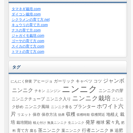
タマネギ栽培.com
ダイコン栽培.com
シクラメンの育て方.net
キュウリの育て方.com
ナスの育て方.com
ジャガイモ栽培.com
ゴーヤの育て方.com
スイカの育て方.com
トマトの育て方.com
タグ
ジャンボ
ガーリック
キャベツ
コツ
にんにく卵黄
アヒージョ
ニンニク
ニンニク
ニンニクの芽
チキン
ニンジン
ニンニク栽培
ニンニクチューブ
ニンニク入り
ニンニ
ホワイト六
プランター
ニンニク風味
ク炒め
ニンニク香る
片
収穫
栽
地植え
リエット
保存
保存方法
収穫間近
効果
収穫時期
紫々丸
培
発芽
種球
栽培開始
植え付け
無臭ニンニク
生ニンニク
肥
茎ニンニク
行者ニンニク
追肥
葉ニンニク
育て方
腐る
豚
料