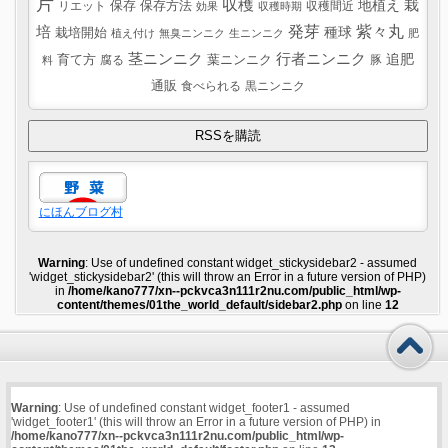
片
収穫
栽
地植え
リエット
保存
保存方法
収穫間近
効果
収穫時期
紫々丸
培
発芽
種球
栽培開始
植え付け
無臭ニンニク
生ニンニク
肥
茎ニンニク
行者ニンニク
追肥
葉ニンニク
育て方
腐る
豚
料
通販
食べられる
黒ニンニク
にほんブログ村
Warning
: Use of undefined constant widget_stickysidebar2 - assumed
'widget_stickysidebar2' (this will throw an Error in a future version of PHP)
in
/home/kano777/xn--pckvca3n111r2nu.com/public_html/wp-
content/themes/01the_world_default/sidebar2.php
on line
12
Warning
: Use of undefined constant widget_footer1 - assumed
'widget_footer1' (this will throw an Error in a future version of PHP) in
/home/kano777/xn--pckvca3n111r2nu.com/public_html/wp-