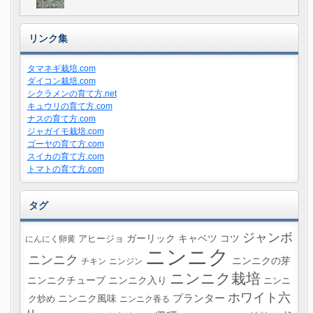
リンク集
タマネギ栽培.com
ダイコン栽培.com
シクラメンの育て方.net
キュウリの育て方.com
ナスの育て方.com
ジャガイモ栽培.com
ゴーヤの育て方.com
スイカの育て方.com
トマトの育て方.com
タグ
ジャンボ
ガーリック
キャベツ
コツ
にんにく卵黄
アヒージョ
ニンニク
ニンニク
ニンニクの芽
チキン
ニンジン
ニンニク栽培
ニンニクチューブ
ニンニク入り
ニンニ
ホワイト六
プランター
ニンニク風味
ク炒め
ニンニク香る