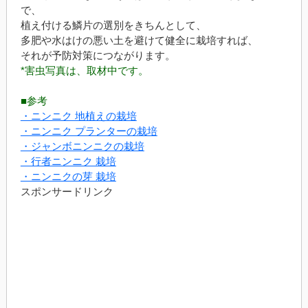
で、
植え付ける鱗片の選別をきちんとして、
多肥や水はけの悪い土を避けて健全に栽培すれば、
それが予防対策につながります。
*害虫写真は、取材中です。
■参考
・ニンニク 地植えの栽培
・ニンニク プランターの栽培
・ジャンボニンニクの栽培
・行者ニンニク 栽培
・ニンニクの芽 栽培
スポンサードリンク