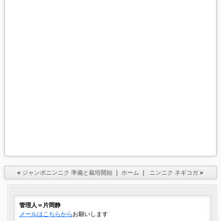
«
ジャンボニンニク 準備と栽培開始
｜
ホーム
｜
ニンニク ネギコガ
»
管理人＝片岡静
メールはこちらから
お願いします