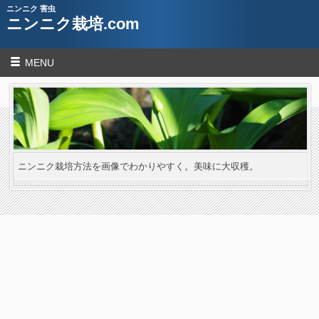
ニンニク 害虫
ニンニク栽培.com
MENU
ニンニク栽培方法を画像でわかりやすく。美味に大収穫。