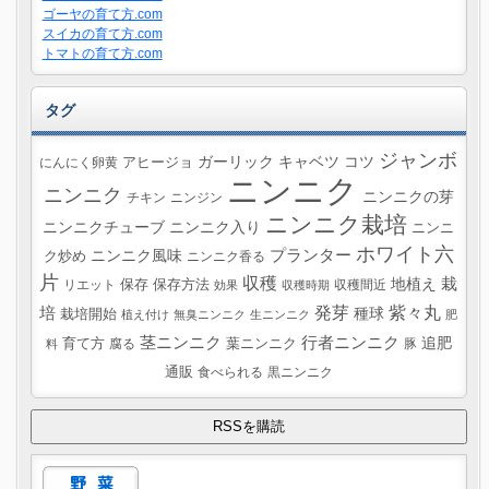
ゴーヤの育て方.com
スイカの育て方.com
トマトの育て方.com
タグ
ジャンボ
ガーリック
キャベツ
コツ
にんにく卵黄
アヒージョ
ニンニク
ニンニク
ニンニクの芽
チキン
ニンジン
ニンニク栽培
ニンニクチューブ
ニンニク入り
ニンニ
ホワイト六
プランター
ニンニク風味
ク炒め
ニンニク香る
片
収穫
栽
地植え
リエット
保存
保存方法
収穫間近
効果
収穫時期
紫々丸
培
発芽
種球
栽培開始
植え付け
無臭ニンニク
生ニンニク
肥
茎ニンニク
行者ニンニク
追肥
葉ニンニク
育て方
腐る
豚
料
通販
食べられる
黒ニンニク