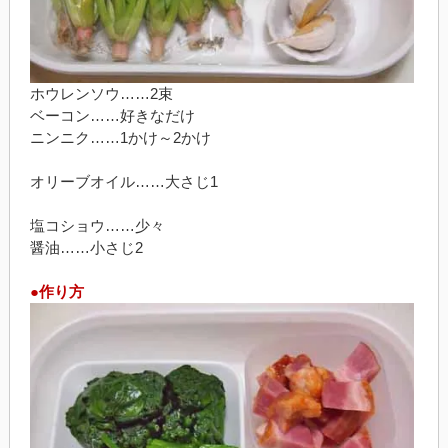
ホウレンソウ……2束
ベーコン……好きなだけ
ニンニク……1かけ～2かけ
オリーブオイル……大さじ1
塩コショウ……少々
醤油……小さじ2
●作り方