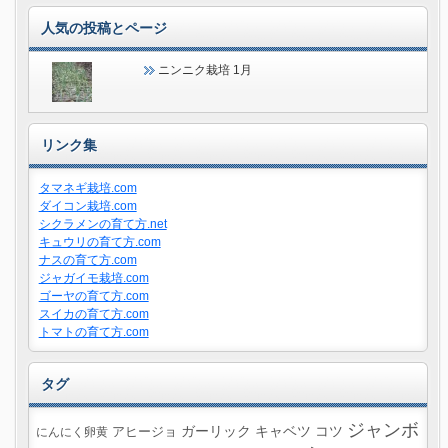
人気の投稿とページ
ニンニク栽培 1月
リンク集
タマネギ栽培.com
ダイコン栽培.com
シクラメンの育て方.net
キュウリの育て方.com
ナスの育て方.com
ジャガイモ栽培.com
ゴーヤの育て方.com
スイカの育て方.com
トマトの育て方.com
タグ
ジャンボ
ガーリック
キャベツ
コツ
にんにく卵黄
アヒージョ