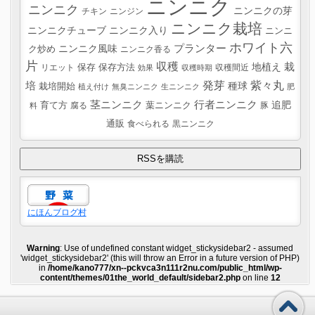
ニンニク
ニンニク
ニンニクの芽
チキン
ニンジン
ニンニク栽培
ニンニクチューブ
ニンニク入り
ニンニ
ホワイト六
プランター
ニンニク風味
ク炒め
ニンニク香る
片
収穫
栽
地植え
リエット
保存
保存方法
収穫間近
効果
収穫時期
紫々丸
培
発芽
種球
栽培開始
植え付け
無臭ニンニク
生ニンニク
肥
茎ニンニク
行者ニンニク
追肥
葉ニンニク
育て方
腐る
豚
料
通販
食べられる
黒ニンニク
にほんブログ村
Warning
: Use of undefined constant widget_stickysidebar2 - assumed
'widget_stickysidebar2' (this will throw an Error in a future version of PHP)
in
/home/kano777/xn--pckvca3n111r2nu.com/public_html/wp-
content/themes/01the_world_default/sidebar2.php
on line
12