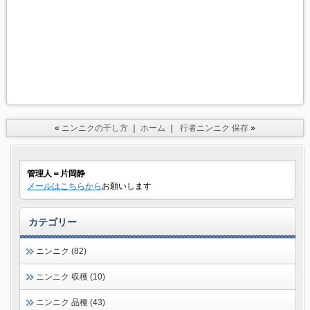
«
ニンニクの干し方
｜
ホーム
｜
行者ニンニク 保存
»
管理人＝片岡静
メールはこちらから
お願いします
カテゴリー
ニンニク (82)
ニンニク 収穫 (10)
ニンニク 品種 (43)