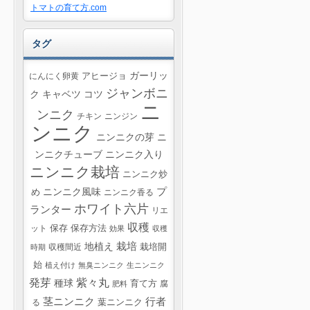
トマトの育て方.com
タグ
ガーリッ
にんにく卵黄
アヒージョ
ジャンボニ
ク
キャベツ
コツ
ニ
ンニク
チキン
ニンジン
ンニク
ニンニクの芽
ニ
ンニクチューブ
ニンニク入り
ニンニク栽培
ニンニク炒
プ
ニンニク風味
め
ニンニク香る
ホワイト六片
ランター
リエ
収穫
ット
保存
保存方法
効果
収穫
栽培
地植え
収穫間近
栽培開
時期
始
植え付け
無臭ニンニク
生ニンニク
紫々丸
発芽
種球
育て方
腐
肥料
茎ニンニク
行者
葉ニンニク
る