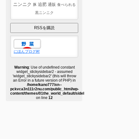
ニンニク
追肥
豚
通販
食べられる
黒ニンニク
にほんブログ村
Warning
: Use of undefined constant
widget_stickysidebar2 - assumed
'widget_stickysidebar2' (this will throw
an Error in a future version of PHP) in
/home/kano777/xn--
pckvca3n111r2nu.com/public_html/wp-
content/themes/01the_world_default/sidebar2.php
on line
12