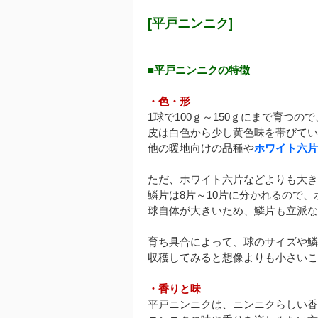
[平戸ニンニク]
■平戸ニンニクの特徴
・色・形
1球で100ｇ～150ｇにまで育つ
皮は白色から少し黄色味を帯びてい
他の暖地向けの品種や
ホワイト六片
ただ、ホワイト六片などよりも大き
鱗片は8片～10片に分かれるので
球自体が大きいため、鱗片も立派な
育ち具合によって、球のサイズや鱗
収穫してみると想像よりも小さいこ
・香りと味
平戸ニンニクは、ニンニクらしい香