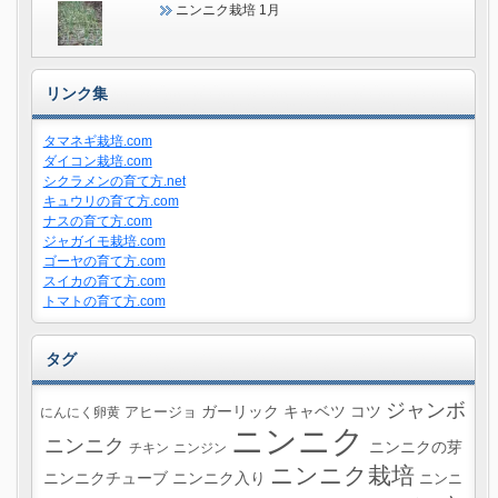
ニンニク栽培 1月
リンク集
タマネギ栽培.com
ダイコン栽培.com
シクラメンの育て方.net
キュウリの育て方.com
ナスの育て方.com
ジャガイモ栽培.com
ゴーヤの育て方.com
スイカの育て方.com
トマトの育て方.com
タグ
ジャンボ
ガーリック
キャベツ
コツ
にんにく卵黄
アヒージョ
ニンニク
ニンニク
ニンニクの芽
チキン
ニンジン
ニンニク栽培
ニンニクチューブ
ニンニク入り
ニンニ