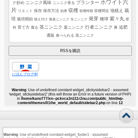
ホワイト六
プランター
ニンニク風味
ク炒め
ニンニク香る
片
収穫
栽
地植え
リエット
保存
保存方法
収穫間近
効果
収穫時期
紫々丸
培
発芽
種球
栽培開始
植え付け
無臭ニンニク
生ニンニク
肥
茎ニンニク
行者ニンニク
追肥
葉ニンニク
育て方
腐る
豚
料
通販
食べられる
黒ニンニク
にほんブログ村
Warning
: Use of undefined constant widget_stickysidebar2 - assumed
'widget_stickysidebar2' (this will throw an Error in a future version of PHP)
in
/home/kano777/xn--pckvca3n111r2nu.com/public_html/wp-
content/themes/01the_world_default/sidebar2.php
on line
12
Warning
: Use of undefined constant widget_footer1 - assumed