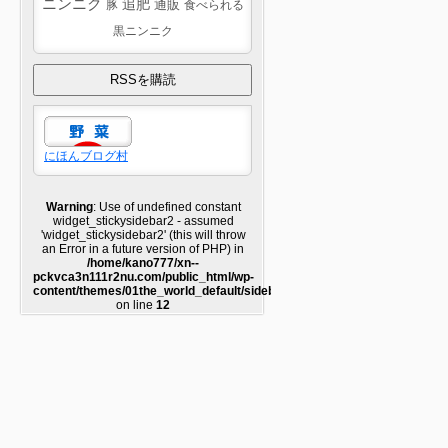
ニンニク
追肥
豚
通販
食べられる
黒ニンニク
にほんブログ村
Warning
: Use of undefined constant
widget_stickysidebar2 - assumed
'widget_stickysidebar2' (this will throw
an Error in a future version of PHP) in
/home/kano777/xn--
pckvca3n111r2nu.com/public_html/wp-
content/themes/01the_world_default/sidebar2.php
on line
12