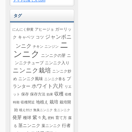
トマトの育て方.com
タグ
ガーリッ
にんにく卵黄
アヒージョ
ジャンボニ
ク
キャベツ
コツ
ニ
ンニク
チキン
ニンジン
ンニク
ニンニクの芽
ニ
ンニクチューブ
ニンニク入り
ニンニク栽培
ニンニク炒
プ
ニンニク風味
め
ニンニク香る
ホワイト六片
ランター
リエ
収穫
ット
保存
保存方法
効果
収穫
栽培
地植え
収穫間近
栽培開
時期
始
植え付け
無臭ニンニク
生ニンニク
紫々丸
発芽
種球
育て方
腐
肥料
茎ニンニク
行者
葉ニンニク
る