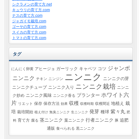
シクラメンの育て方.net
キュウリの育て方.com
ナスの育て方.com
ジャガイモ栽培.com
ゴーヤの育て方.com
スイカの育て方.com
トマトの育て方.com
タグ
ジャンボ
ガーリック
キャベツ
コツ
にんにく卵黄
アヒージョ
ニンニク
ニンニク
ニンニクの芽
チキン
ニンジン
ニンニク栽培
ニンニクチューブ
ニンニク入り
ニンニ
ホワイト六
プランター
ニンニク風味
ク炒め
ニンニク香る
片
収穫
栽
地植え
リエット
保存
保存方法
収穫間近
効果
収穫時期
紫々丸
培
発芽
種球
栽培開始
植え付け
無臭ニンニク
生ニンニク
肥
茎ニンニク
行者ニンニク
追肥
葉ニンニク
育て方
腐る
豚
料
通販
食べられる
黒ニンニク