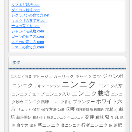
タマネギ栽培.com
ダイコン栽培.com
シクラメンの育て方.net
キュウリの育て方.com
ナスの育て方.com
ジャガイモ栽培.com
ゴーヤの育て方.com
スイカの育て方.com
トマトの育て方.com
タグ
ジャンボ
ガーリック
キャベツ
コツ
にんにく卵黄
アヒージョ
ニンニク
ニンニク
ニンニクの芽
チキン
ニンジン
ニンニク栽培
ニンニクチューブ
ニンニク入り
ニンニ
ホワイト六
プランター
ニンニク風味
ク炒め
ニンニク香る
片
収穫
栽
地植え
リエット
保存
保存方法
収穫間近
効果
収穫時期
紫々丸
培
発芽
種球
栽培開始
植え付け
無臭ニンニク
生ニンニク
肥
茎ニンニク
行者ニンニク
追肥
葉ニンニク
育て方
腐る
豚
料