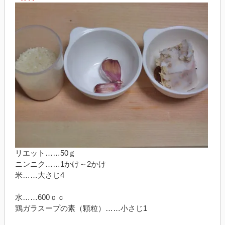
リエット……50ｇ
ニンニク……1かけ～2かけ
米……大さじ4
水……600ｃｃ
鶏ガラスープの素（顆粒）……小さじ1