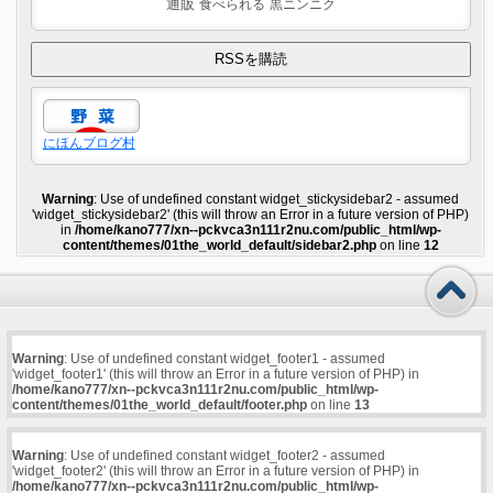
通販
食べられる
黒ニンニク
にほんブログ村
Warning
: Use of undefined constant widget_stickysidebar2 - assumed
'widget_stickysidebar2' (this will throw an Error in a future version of PHP)
in
/home/kano777/xn--pckvca3n111r2nu.com/public_html/wp-
content/themes/01the_world_default/sidebar2.php
on line
12
Warning
: Use of undefined constant widget_footer1 - assumed
'widget_footer1' (this will throw an Error in a future version of PHP) in
/home/kano777/xn--pckvca3n111r2nu.com/public_html/wp-
content/themes/01the_world_default/footer.php
on line
13
Warning
: Use of undefined constant widget_footer2 - assumed
'widget_footer2' (this will throw an Error in a future version of PHP) in
/home/kano777/xn--pckvca3n111r2nu.com/public_html/wp-