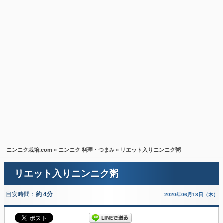
ニンニク栽培.com
»
ニンニク 料理・つまみ
» リエット入りニンニク粥
リエット入りニンニク粥
目安時間：
約 4分
2020年06月18日（木）