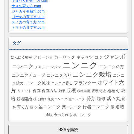
キュウリの育て方.com
ナスの育て方.com
ジャガイモ栽培.com
ゴーヤの育て方.com
スイカの育て方.com
トマトの育て方.com
タグ
ジャンボ
ガーリック
キャベツ
コツ
にんにく卵黄
アヒージョ
ニンニク
ニンニク
ニンニクの芽
チキン
ニンジン
ニンニク栽培
ニンニクチューブ
ニンニク入り
ニンニ
ホワイト六
プランター
ニンニク風味
ク炒め
ニンニク香る
片
収穫
栽
地植え
リエット
保存
保存方法
収穫間近
効果
収穫時期
紫々丸
培
発芽
種球
栽培開始
植え付け
無臭ニンニク
生ニンニク
肥
茎ニンニク
行者ニンニク
追肥
葉ニンニク
育て方
腐る
豚
料
通販
食べられる
黒ニンニク