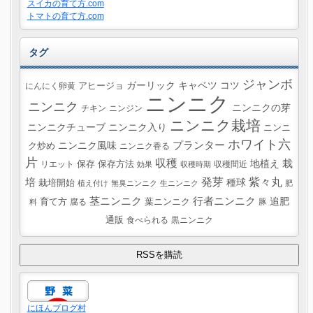
スイカの育て方.com
トマトの育て方.com
タグ
ジャンボ
ガーリック
キャベツ
コツ
にんにく卵黄
アヒージョ
ニンニク
ニンニク
ニンニクの芽
チキン
ニンジン
ニンニク栽培
ニンニクチューブ
ニンニク入り
ニンニ
ホワイト六
プランター
ニンニク風味
ク炒め
ニンニク香る
片
収穫
栽
地植え
リエット
保存
保存方法
収穫間近
効果
収穫時期
紫々丸
培
発芽
種球
栽培開始
植え付け
無臭ニンニク
生ニンニク
肥
茎ニンニク
行者ニンニク
追肥
葉ニンニク
育て方
腐る
豚
料
通販
食べられる
黒ニンニク
にほんブログ村