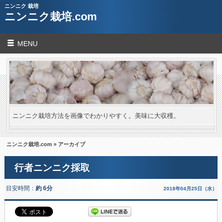
ニンニク 栽培
ニンニク栽培.com
MENU
ニンニク栽培方法を画像でわかりやすく。美味に大収穫。
ニンニク栽培.com
» アーカイブ
行者ニンニク採取
目安時間：
約 6分
2018年04月25日（水）