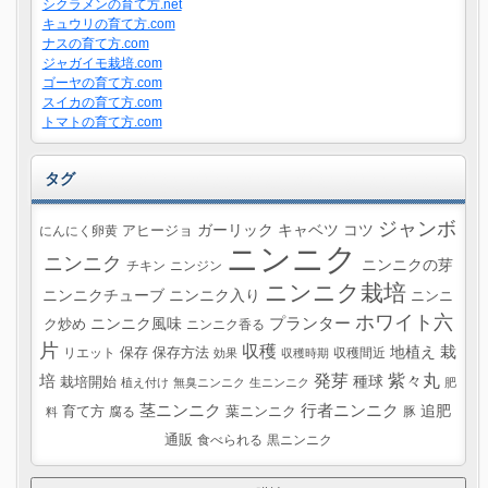
シクラメンの育て方.net
キュウリの育て方.com
ナスの育て方.com
ジャガイモ栽培.com
ゴーヤの育て方.com
スイカの育て方.com
トマトの育て方.com
タグ
ジャンボ
ガーリック
キャベツ
コツ
にんにく卵黄
アヒージョ
ニンニク
ニンニク
ニンニクの芽
チキン
ニンジン
ニンニク栽培
ニンニクチューブ
ニンニク入り
ニンニ
ホワイト六
プランター
ニンニク風味
ク炒め
ニンニク香る
片
収穫
栽
地植え
リエット
保存
保存方法
収穫間近
効果
収穫時期
紫々丸
培
発芽
種球
栽培開始
植え付け
無臭ニンニク
生ニンニク
肥
茎ニンニク
行者ニンニク
追肥
葉ニンニク
育て方
腐る
豚
料
通販
食べられる
黒ニンニク