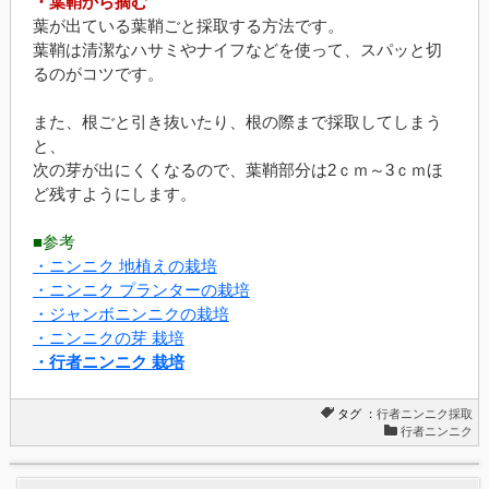
・葉鞘から摘む
葉が出ている葉鞘ごと採取する方法です。
葉鞘は清潔なハサミやナイフなどを使って、スパッと切
るのがコツです。
また、根ごと引き抜いたり、根の際まで採取してしまう
と、
次の芽が出にくくなるので、葉鞘部分は2ｃｍ～3ｃｍほ
ど残すようにします。
■参考
・ニンニク 地植えの栽培
・ニンニク プランターの栽培
・ジャンボニンニクの栽培
・ニンニクの芽 栽培
・行者ニンニク 栽培
タグ ：
行者ニンニク採取
行者ニンニク