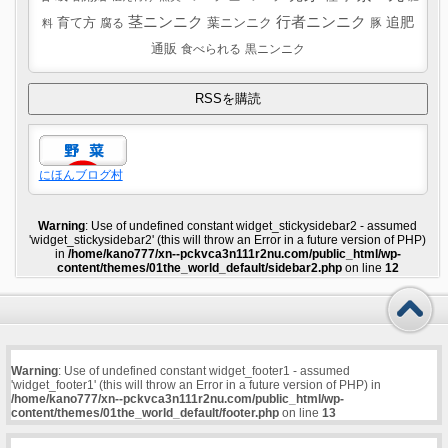
茎ニンニク
行者ニンニク
追肥
葉ニンニク
育て方
腐る
豚
料
通販
食べられる
黒ニンニク
にほんブログ村
Warning
: Use of undefined constant widget_stickysidebar2 - assumed
'widget_stickysidebar2' (this will throw an Error in a future version of PHP)
in
/home/kano777/xn--pckvca3n111r2nu.com/public_html/wp-
content/themes/01the_world_default/sidebar2.php
on line
12
Warning
: Use of undefined constant widget_footer1 - assumed
'widget_footer1' (this will throw an Error in a future version of PHP) in
/home/kano777/xn--pckvca3n111r2nu.com/public_html/wp-
content/themes/01the_world_default/footer.php
on line
13