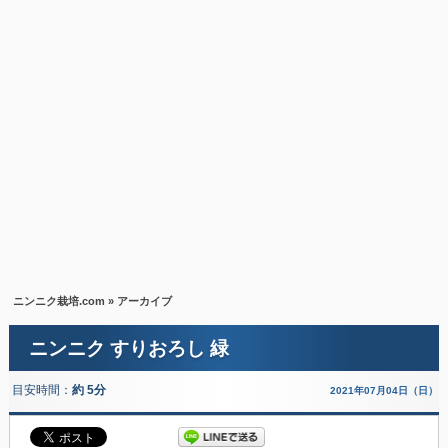
ニンニク栽培.com
» アーカイブ
ニンニク すりおろし 緑
目安時間：
約 5分
2021年07月04日（日）