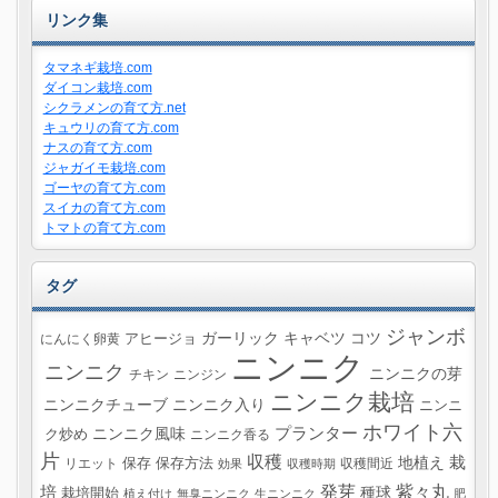
リンク集
タマネギ栽培.com
ダイコン栽培.com
シクラメンの育て方.net
キュウリの育て方.com
ナスの育て方.com
ジャガイモ栽培.com
ゴーヤの育て方.com
スイカの育て方.com
トマトの育て方.com
タグ
ジャンボ
ガーリック
キャベツ
コツ
にんにく卵黄
アヒージョ
ニンニク
ニンニク
ニンニクの芽
チキン
ニンジン
ニンニク栽培
ニンニクチューブ
ニンニク入り
ニンニ
ホワイト六
プランター
ニンニク風味
ク炒め
ニンニク香る
片
収穫
栽
地植え
リエット
保存
保存方法
収穫間近
効果
収穫時期
紫々丸
培
発芽
種球
栽培開始
植え付け
無臭ニンニク
生ニンニク
肥