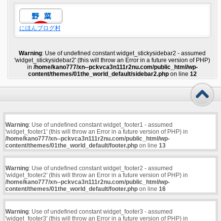
にほんブログ村
Warning
: Use of undefined constant widget_stickysidebar2 - assumed
'widget_stickysidebar2' (this will throw an Error in a future version of PHP)
in
/home/kano777/xn--pckvca3n111r2nu.com/public_html/wp-
content/themes/01the_world_default/sidebar2.php
on line
12
Warning
: Use of undefined constant widget_footer1 - assumed
'widget_footer1' (this will throw an Error in a future version of PHP) in
/home/kano777/xn--pckvca3n111r2nu.com/public_html/wp-
content/themes/01the_world_default/footer.php
on line
13
Warning
: Use of undefined constant widget_footer2 - assumed
'widget_footer2' (this will throw an Error in a future version of PHP) in
/home/kano777/xn--pckvca3n111r2nu.com/public_html/wp-
content/themes/01the_world_default/footer.php
on line
16
Warning
: Use of undefined constant widget_footer3 - assumed
'widget_footer3' (this will throw an Error in a future version of PHP) in