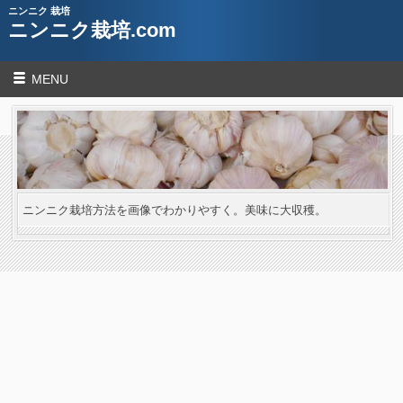
ニンニク 栽培
ニンニク栽培.com
MENU
ニンニク栽培方法を画像でわかりやすく。美味に大収穫。