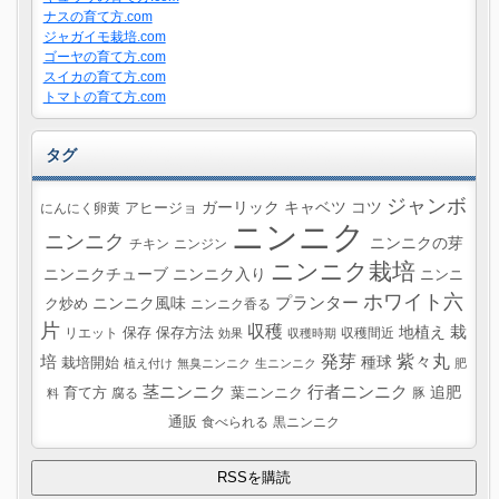
ナスの育て方.com
ジャガイモ栽培.com
ゴーヤの育て方.com
スイカの育て方.com
トマトの育て方.com
タグ
ジャンボ
ガーリック
キャベツ
コツ
にんにく卵黄
アヒージョ
ニンニク
ニンニク
ニンニクの芽
チキン
ニンジン
ニンニク栽培
ニンニクチューブ
ニンニク入り
ニンニ
ホワイト六
プランター
ニンニク風味
ク炒め
ニンニク香る
片
収穫
栽
地植え
リエット
保存
保存方法
収穫間近
効果
収穫時期
紫々丸
培
発芽
種球
栽培開始
植え付け
無臭ニンニク
生ニンニク
肥
茎ニンニク
行者ニンニク
追肥
葉ニンニク
育て方
腐る
豚
料
通販
食べられる
黒ニンニク