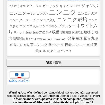
ジャンボ
ガーリック
キャベツ
コツ
にんにく卵黄
アヒージョ
ニンニク
ニンニク
ニンニクの芽
チキン
ニンジン
ニンニク栽培
ニンニクチューブ
ニンニク入り
ニンニ
ホワイト六
プランター
ニンニク風味
ク炒め
ニンニク香る
片
収穫
栽
地植え
リエット
保存
保存方法
収穫間近
効果
収穫時期
紫々丸
培
発芽
種球
栽培開始
植え付け
無臭ニンニク
生ニンニク
肥
茎ニンニク
行者ニンニク
追肥
葉ニンニク
育て方
腐る
豚
料
通販
食べられる
黒ニンニク
にほんブログ村
Warning
: Use of undefined constant widget_stickysidebar2 - assumed
'widget_stickysidebar2' (this will throw an Error in a future version of PHP)
in
/home/kano777/xn--pckvca3n111r2nu.com/public_html/wp-
content/themes/01the_world_default/sidebar2.php
on line
12