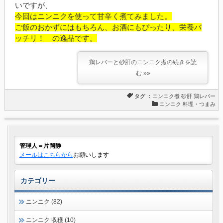
いですが、
今回はニンニクを使って甘辛く煮てみました。
ご飯のおかずにはもちろん、お酒にもぴったり、栄養バ
ッチリ！ の逸品です。
鶏レバーと砂肝のニンニク煮の続きを読
む »»
タグ ：
ニンニク煮
砂肝
鶏レバー
ニンニク 料理・つまみ
管理人＝片岡静
メールはこちらから
お願いします
カテゴリー
ニンニク (82)
ニンニク 収穫 (10)