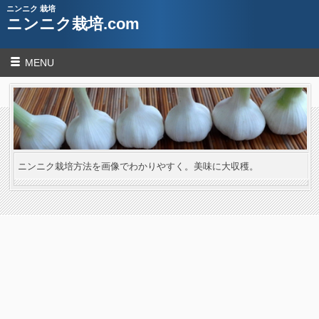
ニンニク 栽培
ニンニク栽培.com
MENU
ニンニク栽培方法を画像でわかりやすく。美味に大収穫。