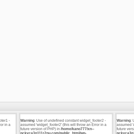
oter1 -
Warning
: Use of undefined constant widget_footer2 -
Warning
: 
or in a
assumed 'widget_footer2' (this will throw an Error in a
assumed 'wi
future version of PHP) in
/home/kano777/xn--
future ver
pckvca3n111r2nu.com/public_html/wp-
pckvca3n1