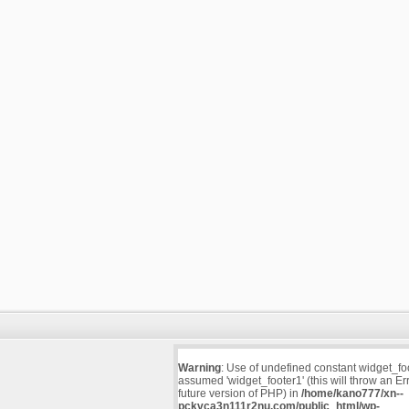
Warning
: Use of undefined constant widget_fo
assumed 'widget_footer1' (this will throw an Err
future version of PHP) in
/home/kano777/xn--
pckvca3n111r2nu.com/public_html/wp-