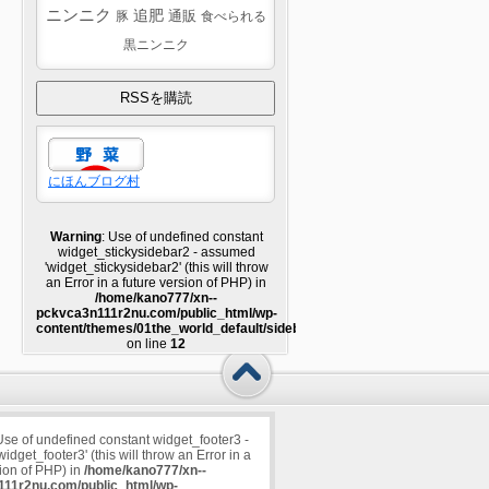
ニンニク
追肥
豚
通販
食べられる
黒ニンニク
にほんブログ村
Warning
: Use of undefined constant
widget_stickysidebar2 - assumed
'widget_stickysidebar2' (this will throw
an Error in a future version of PHP) in
/home/kano777/xn--
pckvca3n111r2nu.com/public_html/wp-
content/themes/01the_world_default/sidebar2.php
on line
12
Use of undefined constant widget_footer3 -
dget_footer3' (this will throw an Error in a
sion of PHP) in
/home/kano777/xn--
11r2nu.com/public_html/wp-