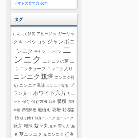
トマトの育て方.com
タグ
ガーリッ
にんにく卵黄
アヒージョ
ジャンボニ
ク
キャベツ
コツ
ニ
ンニク
チキン
ニンジン
ンニク
ニンニクの芽
ニ
ンニクチューブ
ニンニク入り
ニンニク栽培
ニンニク炒
プ
ニンニク風味
め
ニンニク香る
ホワイト六片
ランター
リエ
収穫
ット
保存
保存方法
効果
収穫
栽培
地植え
収穫間近
栽培開
時期
始
植え付け
無臭ニンニク
生ニンニク
紫々丸
発芽
種球
育て方
腐
肥料
茎ニンニク
行者
葉ニンニク
る