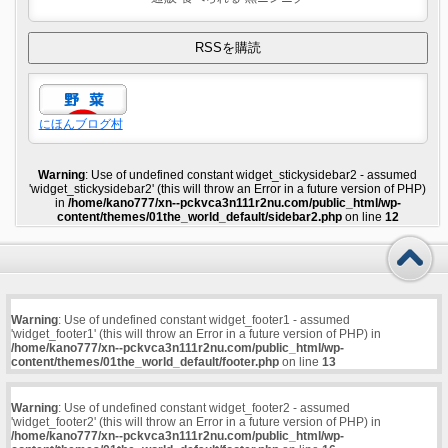
にほんブログ村
Warning
: Use of undefined constant widget_stickysidebar2 - assumed
'widget_stickysidebar2' (this will throw an Error in a future version of PHP)
in
/home/kano777/xn--pckvca3n111r2nu.com/public_html/wp-
content/themes/01the_world_default/sidebar2.php
on line
12
Warning
: Use of undefined constant widget_footer1 - assumed
'widget_footer1' (this will throw an Error in a future version of PHP) in
/home/kano777/xn--pckvca3n111r2nu.com/public_html/wp-
content/themes/01the_world_default/footer.php
on line
13
Warning
: Use of undefined constant widget_footer2 - assumed
'widget_footer2' (this will throw an Error in a future version of PHP) in
/home/kano777/xn--pckvca3n111r2nu.com/public_html/wp-