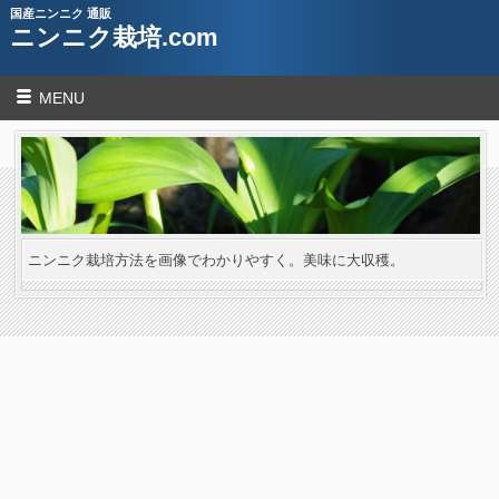
国産ニンニク 通販
ニンニク栽培.com
MENU
ニンニク栽培方法を画像でわかりやすく。美味に大収穫。