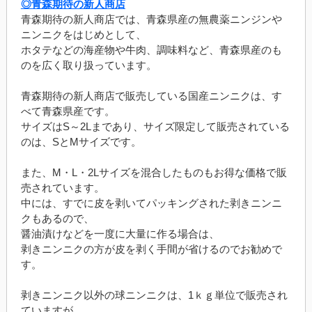
◎青森期待の新人商店
青森期待の新人商店では、青森県産の無農薬ニンジンや
ニンニクをはじめとして、
ホタテなどの海産物や牛肉、調味料など、青森県産のも
のを広く取り扱っています。
青森期待の新人商店で販売している国産ニンニクは、す
べて青森県産です。
サイズはS～2Lまであり、サイズ限定して販売されている
のは、SとMサイズです。
また、M・L・2Lサイズを混合したものもお得な価格で販
売されています。
中には、すでに皮を剥いてパッキングされた剥きニンニ
クもあるので、
醤油漬けなどを一度に大量に作る場合は、
剥きニンニクの方が皮を剥く手間が省けるのでお勧めで
す。
剥きニンニク以外の球ニンニクは、1ｋｇ単位で販売され
ていますが、