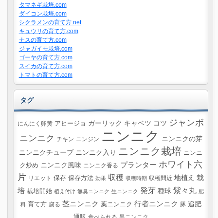
タマネギ栽培.com
ダイコン栽培.com
シクラメンの育て方.net
キュウリの育て方.com
ナスの育て方.com
ジャガイモ栽培.com
ゴーヤの育て方.com
スイカの育て方.com
トマトの育て方.com
タグ
ジャンボ
ガーリック
キャベツ
コツ
にんにく卵黄
アヒージョ
ニンニク
ニンニク
ニンニクの芽
チキン
ニンジン
ニンニク栽培
ニンニクチューブ
ニンニク入り
ニンニ
ホワイト六
プランター
ニンニク風味
ク炒め
ニンニク香る
片
収穫
栽
地植え
リエット
保存
保存方法
収穫間近
効果
収穫時期
紫々丸
培
発芽
種球
栽培開始
植え付け
無臭ニンニク
生ニンニク
肥
茎ニンニク
行者ニンニク
追肥
葉ニンニク
育て方
腐る
豚
料
通販
食べられる
黒ニンニク