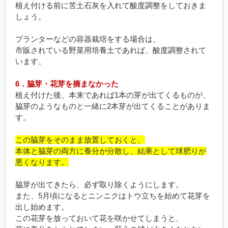
植え付ける前に苦土石灰を入れて酸度調整をしておきま
しょう。
プランターなどの容器栽培をする場合は、
市販されている野菜用培養土であれば、酸度調整されて
います。
6．脇芽・花芽を摘まなかった
植え付けた後、本来であれば1本の芽が出てくるものが、
脇芽のようなものと一緒に2本芽が出てくることがありま
す。
この脇芽をそのまま放置しておくと、
本体と脇芽の両方に養分が分散し、結果として球肥りが
悪くなります。
脇芽が出てきたら、必ず取り除くようにします。
また、5月頃になるとニンニクはトウ立ちを始めて花芽を
出し始めます。
この花芽を放っておいて花を咲かせてしまうと、