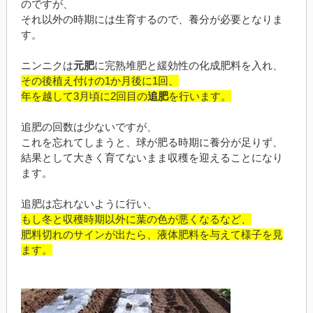
のですが、
それ以外の時期には生育するので、養分が必要となりま
す。
ニンニクは
元肥
に完熟堆肥と緩効性の化成肥料を入れ、
その後植え付けの1か月後に1回、
年を越して3月頃に2回目の
追肥
を行います。
追肥の回数は少ないですが、
これを忘れてしまうと、球が肥る時期に養分が足りず、
結果として大きく育てないまま収穫を迎えることになり
ます。
追肥は忘れないように行い、
もし冬と収穫時期以外に葉の色が悪くなるなど、
肥料切れのサインが出たら、液体肥料を与えて様子を見
ます。