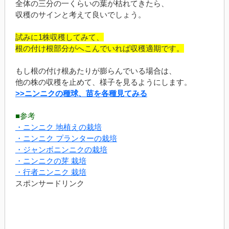
全体の三分の一くらいの葉が枯れてきたら、
収穫のサインと考えて良いでしょう。
試みに1株収穫してみて、
根の付け根部分がへこんでいれば収穫適期です。
もし根の付け根あたりが膨らんでいる場合は、
他の株の収穫を止めて、様子を見るようにします。
>>ニンニクの種球、苗を各種見てみる
■参考
・ニンニク 地植えの栽培
・ニンニク プランターの栽培
・ジャンボニンニクの栽培
・ニンニクの芽 栽培
・行者ニンニク 栽培
スポンサードリンク