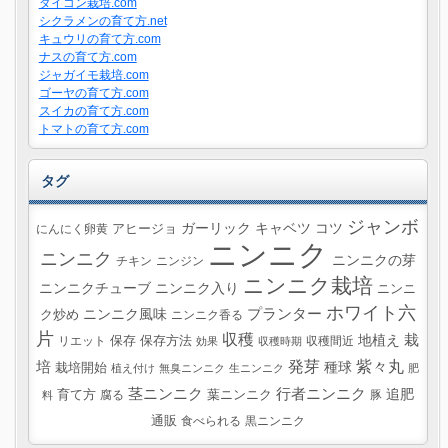
ダイコン栽培.com
シクラメンの育て方.net
キュウリの育て方.com
ナスの育て方.com
ジャガイモ栽培.com
ゴーヤの育て方.com
スイカの育て方.com
トマトの育て方.com
タグ
ジャンボ
ガーリック
キャベツ
コツ
にんにく卵黄
アヒージョ
ニンニク
ニンニク
ニンニクの芽
チキン
ニンジン
ニンニク栽培
ニンニクチューブ
ニンニク入り
ニンニ
ホワイト六
プランター
ニンニク風味
ク炒め
ニンニク香る
片
収穫
栽
地植え
リエット
保存
保存方法
収穫間近
効果
収穫時期
紫々丸
培
発芽
種球
栽培開始
植え付け
無臭ニンニク
生ニンニク
肥
茎ニンニク
行者ニンニク
追肥
葉ニンニク
育て方
腐る
豚
料
通販
食べられる
黒ニンニク