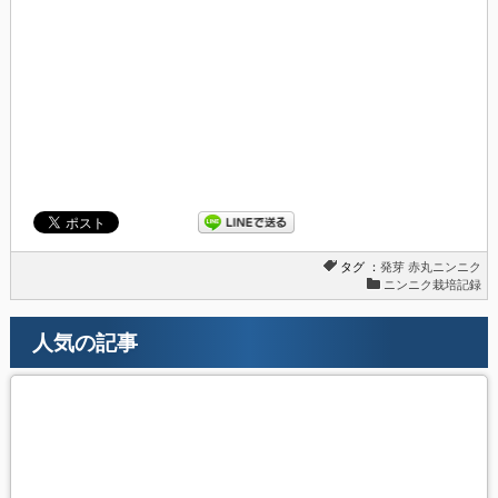
タグ ：
発芽
赤丸ニンニク
ニンニク栽培記録
人気の記事