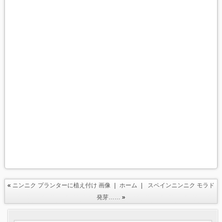
«
ニンニク プランターに植え付け 画像
｜
ホーム
｜
スペインニンニク モラド
発芽……
»