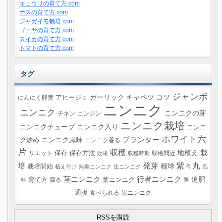
キュウリの育て方.com
ナスの育て方.com
ジャガイモ栽培.com
ゴーヤの育て方.com
スイカの育て方.com
トマトの育て方.com
タグ
ジャンボ
ガーリック
キャベツ
コツ
にんにく卵黄
アヒージョ
ニンニク
ニンニク
ニンニクの芽
チキン
ニンジン
ニンニク栽培
ニンニクチューブ
ニンニク入り
ニンニ
ホワイト六
プランター
ニンニク風味
ク炒め
ニンニク香る
片
収穫
栽
地植え
リエット
保存
保存方法
収穫間近
効果
収穫時期
紫々丸
培
発芽
種球
栽培開始
植え付け
無臭ニンニク
生ニンニク
肥
茎ニンニク
行者ニンニク
追肥
葉ニンニク
育て方
腐る
豚
料
通販
食べられる
黒ニンニク