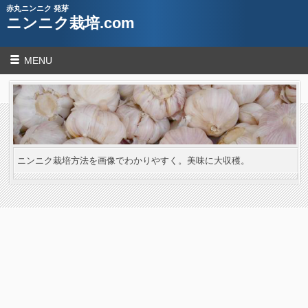
赤丸ニンニク 発芽
ニンニク栽培.com
MENU
ニンニク栽培方法を画像でわかりやすく。美味に大収穫。