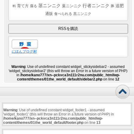
茎ニンニク
行者ニンニク
追肥
葉ニンニク
育て方
腐る
豚
料
通販
食べられる
黒ニンニク
にほんブログ村
Warning
: Use of undefined constant widget_stickysidebar2 - assumed
'widget_stickysidebar2' (this will throw an Error in a future version of PHP)
in
/home/kano777/xn--pckvca3n111r2nu.com/public_html/wp-
content/themes/01the_world_default/sidebar2.php
on line
12
Warning
: Use of undefined constant widget_footer1 - assumed
'widget_footer1' (this will throw an Error in a future version of PHP) in
/home/kano777/xn--pckvca3n111r2nu.com/public_html/wp-
content/themes/01the_world_default/footer.php
on line
13