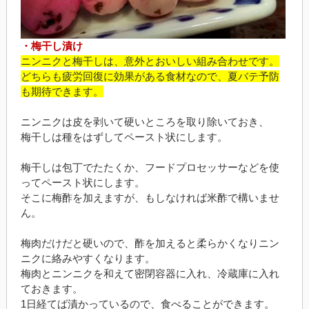
・梅干し漬け
ニンニクと梅干しは、意外とおいしい組み合わせです。
どちらも疲労回復に効果がある食材なので、夏バテ予防
も期待できます。
ニンニクは皮を剥いて硬いところを取り除いておき、
梅干しは種をはずしてペースト状にします。
梅干しは包丁でたたくか、フードプロセッサーなどを使
ってペースト状にします。
そこに梅酢を加えますが、もしなければ米酢で構いませ
ん。
梅肉だけだと硬いので、酢を加えると柔らかくなりニン
ニクに絡みやすくなります。
梅肉とニンニクを和えて密閉容器に入れ、冷蔵庫に入れ
ておきます。
1日経てば漬かっているので、食べることができます。