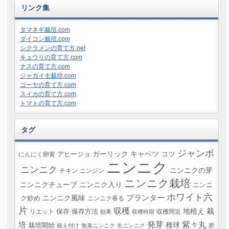
リンク集
タマネギ栽培.com
ダイコン栽培.com
シクラメンの育て方.net
キュウリの育て方.com
ナスの育て方.com
ジャガイモ栽培.com
ゴーヤの育て方.com
スイカの育て方.com
トマトの育て方.com
タグ
ジャンボ
ガーリック
キャベツ
コツ
にんにく卵黄
アヒージョ
ニンニク
ニンニク
ニンニクの芽
チキン
ニンジン
ニンニク栽培
ニンニクチューブ
ニンニク入り
ニンニ
ホワイト六
プランター
ニンニク風味
ク炒め
ニンニク香る
片
収穫
栽
地植え
リエット
保存
保存方法
収穫間近
効果
収穫時期
紫々丸
培
発芽
種球
栽培開始
植え付け
無臭ニンニク
生ニンニク
肥