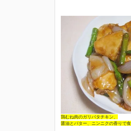
鶏むね肉のガリバタチキン、
醤油とバター、ニンニクの香りで食