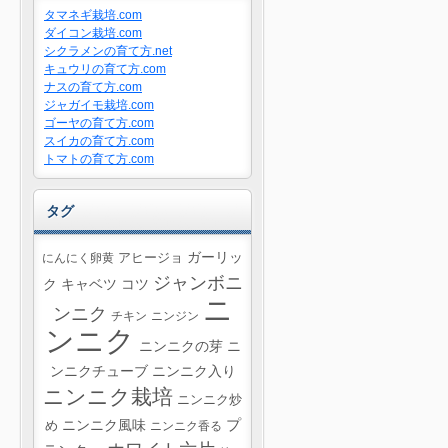
タマネギ栽培.com
ダイコン栽培.com
シクラメンの育て方.net
キュウリの育て方.com
ナスの育て方.com
ジャガイモ栽培.com
ゴーヤの育て方.com
スイカの育て方.com
トマトの育て方.com
タグ
ガーリッ
にんにく卵黄
アヒージョ
ジャンボニ
ク
キャベツ
コツ
ニ
ンニク
チキン
ニンジン
ンニク
ニンニクの芽
ニ
ンニクチューブ
ニンニク入り
ニンニク栽培
ニンニク炒
プ
ニンニク風味
め
ニンニク香る