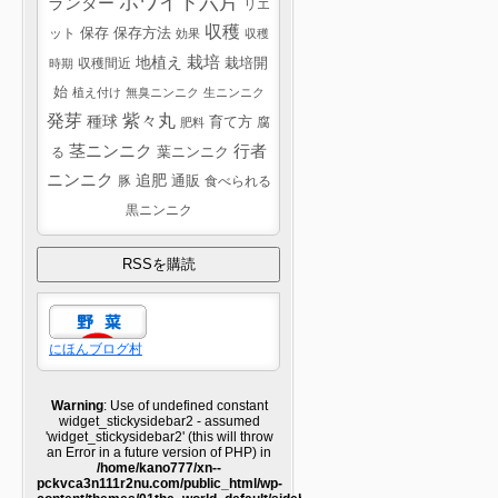
ホワイト六片
ランター
リエ
収穫
ット
保存
保存方法
効果
収穫
栽培
地植え
収穫間近
栽培開
時期
始
植え付け
無臭ニンニク
生ニンニク
紫々丸
発芽
種球
育て方
腐
肥料
茎ニンニク
行者
葉ニンニク
る
ニンニク
追肥
豚
通販
食べられる
黒ニンニク
にほんブログ村
Warning
: Use of undefined constant
widget_stickysidebar2 - assumed
'widget_stickysidebar2' (this will throw
an Error in a future version of PHP) in
/home/kano777/xn--
pckvca3n111r2nu.com/public_html/wp-