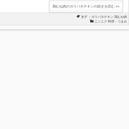
鶏むね肉のガリバタチキンの続きを読む »»
タグ ：
ガリバタチキン
鶏むね肉
ニンニク 料理・つまみ