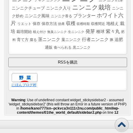
ニンニク栽培
ニンニクチューブ
ニンニク入り
ニンニ
ホワイト六
プランター
ニンニク風味
ク炒め
ニンニク香る
片
収穫
栽
地植え
リエット
保存
保存方法
収穫間近
効果
収穫時期
紫々丸
培
発芽
種球
栽培開始
植え付け
無臭ニンニク
生ニンニク
肥
茎ニンニク
行者ニンニク
追肥
葉ニンニク
育て方
腐る
豚
料
通販
食べられる
黒ニンニク
にほんブログ村
Warning
: Use of undefined constant widget_stickysidebar2 - assumed
'widget_stickysidebar2' (this will throw an Error in a future version of PHP)
in
/home/kano777/xn--pckvca3n111r2nu.com/public_html/wp-
content/themes/01the_world_default/sidebar2.php
on line
12