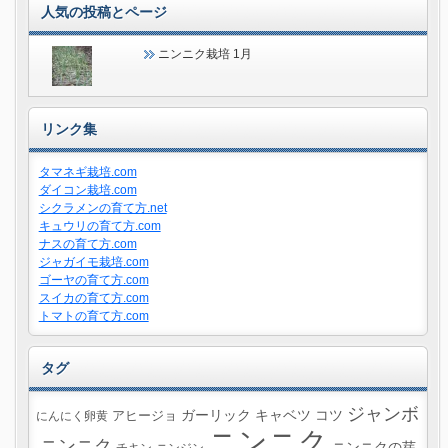
人気の投稿とページ
ニンニク栽培 1月
リンク集
タマネギ栽培.com
ダイコン栽培.com
シクラメンの育て方.net
キュウリの育て方.com
ナスの育て方.com
ジャガイモ栽培.com
ゴーヤの育て方.com
スイカの育て方.com
トマトの育て方.com
タグ
ジャンボ
ガーリック
キャベツ
コツ
にんにく卵黄
アヒージョ
ニンニク
ニンニク
ニンニクの芽
チキン
ニンジン