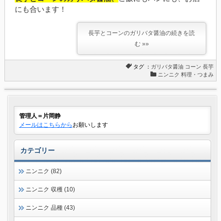
にも合います！
長芋とコーンのガリバタ醤油の続きを読
む »»
タグ ：
ガリバタ醤油
コーン
長芋
ニンニク 料理・つまみ
管理人＝片岡静
メールはこちらから
お願いします
カテゴリー
ニンニク (82)
ニンニク 収穫 (10)
ニンニク 品種 (43)