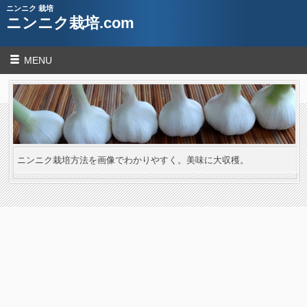
ニンニク 栽培
ニンニク栽培.com
MENU
ニンニク栽培方法を画像でわかりやすく。美味に大収穫。