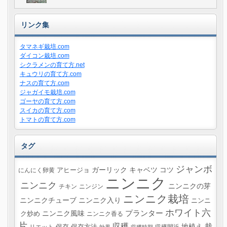
リンク集
タマネギ栽培.com
ダイコン栽培.com
シクラメンの育て方.net
キュウリの育て方.com
ナスの育て方.com
ジャガイモ栽培.com
ゴーヤの育て方.com
スイカの育て方.com
トマトの育て方.com
タグ
ジャンボ
ガーリック
キャベツ
コツ
にんにく卵黄
アヒージョ
ニンニク
ニンニク
ニンニクの芽
チキン
ニンジン
ニンニク栽培
ニンニクチューブ
ニンニク入り
ニンニ
ホワイト六
プランター
ニンニク風味
ク炒め
ニンニク香る
片
収穫
栽
地植え
リエット
収穫間近