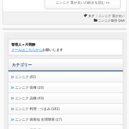
ニンニク 茎が太いの続きを読む »»
タグ ：
ニンニク
茎が太い
ニンニク栽培 Q&A
管理人＝片岡静
メールはこちらから
お願いします
カテゴリー
ニンニク (82)
ニンニク 収穫 (10)
ニンニク 品種 (43)
ニンニク 料理・つまみ (181)
ニンニク 病害虫 生理障害 (17)