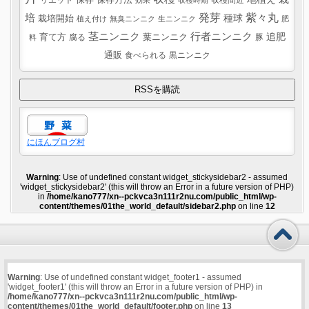
保存
保存方法
効果
収穫時期
紫々丸
培
発芽
種球
栽培開始
植え付け
無臭ニンニク
生ニンニク
肥
茎ニンニク
行者ニンニク
追肥
葉ニンニク
育て方
腐る
豚
料
通販
食べられる
黒ニンニク
にほんブログ村
Warning
: Use of undefined constant widget_stickysidebar2 - assumed
'widget_stickysidebar2' (this will throw an Error in a future version of PHP)
in
/home/kano777/xn--pckvca3n111r2nu.com/public_html/wp-
content/themes/01the_world_default/sidebar2.php
on line
12
Warning
: Use of undefined constant widget_footer1 - assumed
'widget_footer1' (this will throw an Error in a future version of PHP) in
/home/kano777/xn--pckvca3n111r2nu.com/public_html/wp-
content/themes/01the_world_default/footer.php
on line
13