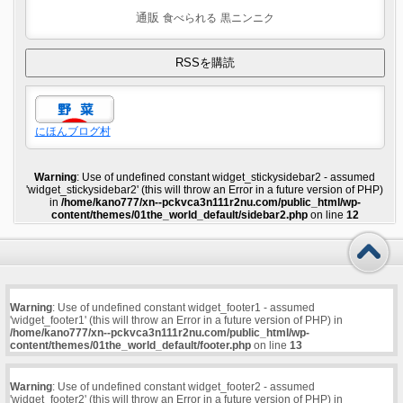
通販
食べられる
黒ニンニク
にほんブログ村
Warning
: Use of undefined constant widget_stickysidebar2 - assumed
'widget_stickysidebar2' (this will throw an Error in a future version of PHP)
in
/home/kano777/xn--pckvca3n111r2nu.com/public_html/wp-
content/themes/01the_world_default/sidebar2.php
on line
12
Warning
: Use of undefined constant widget_footer1 - assumed
'widget_footer1' (this will throw an Error in a future version of PHP) in
/home/kano777/xn--pckvca3n111r2nu.com/public_html/wp-
content/themes/01the_world_default/footer.php
on line
13
Warning
: Use of undefined constant widget_footer2 - assumed
'widget_footer2' (this will throw an Error in a future version of PHP) in