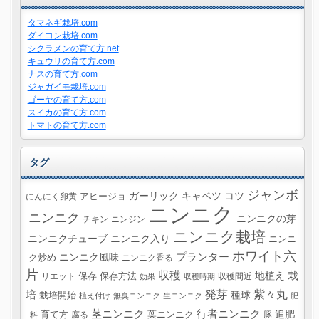
タマネギ栽培.com
ダイコン栽培.com
シクラメンの育て方.net
キュウリの育て方.com
ナスの育て方.com
ジャガイモ栽培.com
ゴーヤの育て方.com
スイカの育て方.com
トマトの育て方.com
タグ
ジャンボ
ガーリック
キャベツ
コツ
にんにく卵黄
アヒージョ
ニンニク
ニンニク
ニンニクの芽
チキン
ニンジン
ニンニク栽培
ニンニクチューブ
ニンニク入り
ニンニ
ホワイト六
プランター
ニンニク風味
ク炒め
ニンニク香る
片
収穫
栽
地植え
リエット
保存
保存方法
収穫間近
効果
収穫時期
紫々丸
培
発芽
種球
栽培開始
植え付け
無臭ニンニク
生ニンニク
肥
茎ニンニク
行者ニンニク
追肥
葉ニンニク
育て方
腐る
豚
料