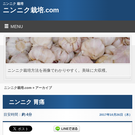
ニンニク 栽培
ニンニク栽培.com
MENU
ニンニク栽培方法を画像でわかりやすく。美味に大収穫。
ニンニク栽培.com
» アーカイブ
ニンニク 胃痛
目安時間：
約 4分
2017年10月26日（木）