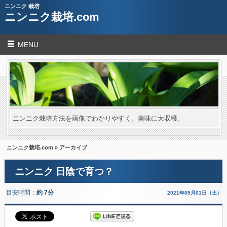
ニンニク 栽培
ニンニク栽培.com
MENU
ニンニク栽培方法を画像でわかりやすく。美味に大収穫。
ニンニク栽培.com
» アーカイブ
ニンニク 日陰で育つ？
目安時間：
約 7分
2021年05月01日（土）