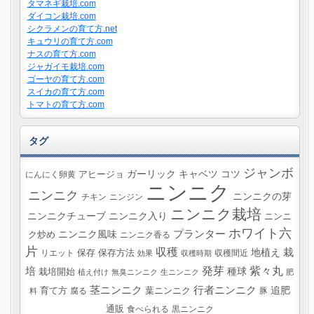
タマネギ栽培.com
ダイコン栽培.com
シクラメンの育て方.net
キュウリの育て方.com
ナスの育て方.com
ジャガイモ栽培.com
ゴーヤの育て方.com
スイカの育て方.com
トマトの育て方.com
タグ
ジャンボ
ガーリック
キャベツ
コツ
にんにく卵黄
アヒージョ
ニンニク
ニンニク
ニンニクの芽
チキン
ニンジン
ニンニク栽培
ニンニクチューブ
ニンニク入り
ニンニ
ホワイト六
プランター
ニンニク風味
ク炒め
ニンニク香る
片
収穫
栽
地植え
リエット
保存
保存方法
収穫間近
効果
収穫時期
紫々丸
培
発芽
種球
栽培開始
植え付け
無臭ニンニク
生ニンニク
肥
茎ニンニク
行者ニンニク
追肥
葉ニンニク
育て方
腐る
豚
料
通販
食べられる
黒ニンニク