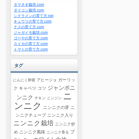
タマネギ栽培.com
ダイコン栽培.com
シクラメンの育て方.net
キュウリの育て方.com
ナスの育て方.com
ジャガイモ栽培.com
ゴーヤの育て方.com
スイカの育て方.com
トマトの育て方.com
タグ
ガーリッ
にんにく卵黄
アヒージョ
ジャンボニ
ク
キャベツ
コツ
ニ
ンニク
チキン
ニンジン
ンニク
ニンニクの芽
ニ
ンニクチューブ
ニンニク入り
ニンニク栽培
ニンニク炒
プ
ニンニク風味
め
ニンニク香る