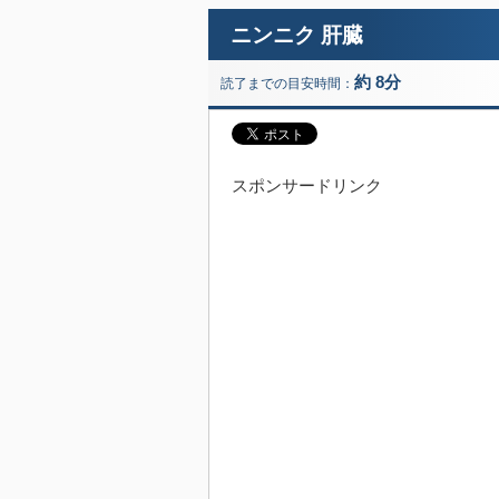
ニンニク 肝臓
約 8分
読了までの目安時間：
スポンサードリンク