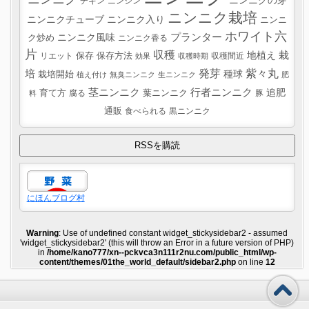
チキン
ニンジン
ニンニク栽培
ニンニクチューブ
ニンニク入り
ニンニ
ホワイト六
プランター
ニンニク風味
ク炒め
ニンニク香る
片
収穫
栽
地植え
リエット
保存
保存方法
収穫間近
効果
収穫時期
紫々丸
培
発芽
種球
栽培開始
植え付け
無臭ニンニク
生ニンニク
肥
茎ニンニク
行者ニンニク
追肥
葉ニンニク
育て方
腐る
豚
料
通販
食べられる
黒ニンニク
にほんブログ村
Warning
: Use of undefined constant widget_stickysidebar2 - assumed
'widget_stickysidebar2' (this will throw an Error in a future version of PHP)
in
/home/kano777/xn--pckvca3n111r2nu.com/public_html/wp-
content/themes/01the_world_default/sidebar2.php
on line
12