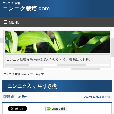
ニンニク 栽培
ニンニク栽培.com
MENU
ニンニク栽培方法を画像でわかりやすく。美味に大収穫。
ニンニク栽培.com
» アーカイブ
ニンニク入り 牛すき煮
目安時間：
約 5分
2017年12月11日（月）