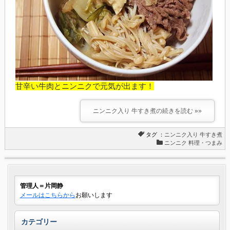
甘辛い牛肉とニンニクで元気が出ます！
ニンニク入り 牛すき煮の続きを読む »»
タグ ：
ニンニク入り
牛すき煮
ニンニク 料理・つまみ
管理人＝片岡静
メールはこちらから
お願いします
カテゴリー