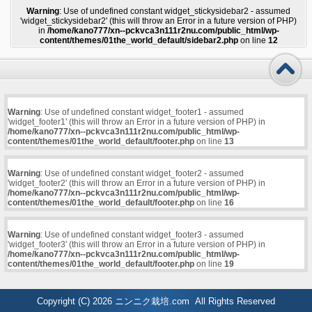
Warning
: Use of undefined constant widget_stickysidebar2 - assumed
'widget_stickysidebar2' (this will throw an Error in a future version of PHP)
in
/home/kano777/xn--pckvca3n111r2nu.com/public_html/wp-
content/themes/01the_world_default/sidebar2.php
on line
12
Warning
: Use of undefined constant widget_footer1 - assumed
'widget_footer1' (this will throw an Error in a future version of PHP) in
/home/kano777/xn--pckvca3n111r2nu.com/public_html/wp-
content/themes/01the_world_default/footer.php
on line
13
Warning
: Use of undefined constant widget_footer2 - assumed
'widget_footer2' (this will throw an Error in a future version of PHP) in
/home/kano777/xn--pckvca3n111r2nu.com/public_html/wp-
content/themes/01the_world_default/footer.php
on line
16
Warning
: Use of undefined constant widget_footer3 - assumed
'widget_footer3' (this will throw an Error in a future version of PHP) in
/home/kano777/xn--pckvca3n111r2nu.com/public_html/wp-
content/themes/01the_world_default/footer.php
on line
19
Copyright (C) 2026
ニンニク栽培.com
All Rights Reserved