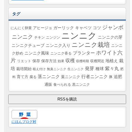
タグ
ジャンボ
ガーリック
キャベツ
コツ
にんにく卵黄
アヒージョ
ニンニク
ニンニク
ニンニクの芽
チキン
ニンジン
ニンニク栽培
ニンニクチューブ
ニンニク入り
ニンニ
ホワイト六
プランター
ニンニク風味
ク炒め
ニンニク香る
片
収穫
栽
地植え
リエット
保存
保存方法
収穫間近
効果
収穫時期
紫々丸
培
発芽
種球
栽培開始
植え付け
無臭ニンニク
生ニンニク
肥
茎ニンニク
行者ニンニク
追肥
葉ニンニク
育て方
腐る
豚
料
通販
食べられる
黒ニンニク
にほんブログ村