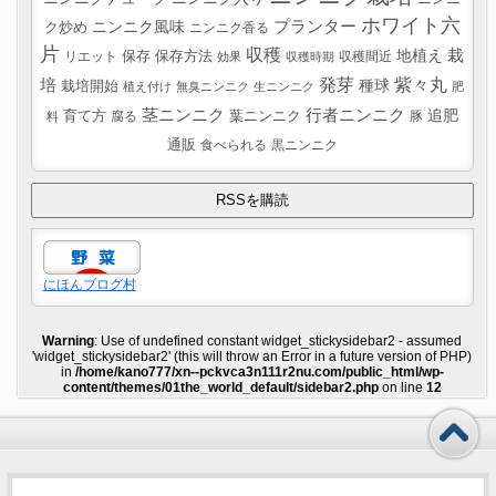
ホワイト六
プランター
ニンニク風味
ク炒め
ニンニク香る
片
収穫
栽
地植え
リエット
保存
保存方法
収穫間近
効果
収穫時期
紫々丸
培
発芽
種球
栽培開始
植え付け
無臭ニンニク
生ニンニク
肥
茎ニンニク
行者ニンニク
追肥
葉ニンニク
育て方
腐る
豚
料
通販
食べられる
黒ニンニク
にほんブログ村
Warning
: Use of undefined constant widget_stickysidebar2 - assumed
'widget_stickysidebar2' (this will throw an Error in a future version of PHP)
in
/home/kano777/xn--pckvca3n111r2nu.com/public_html/wp-
content/themes/01the_world_default/sidebar2.php
on line
12