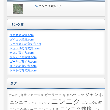
ニンニク栽培 1月
リンク集
タマネギ栽培.com
ダイコン栽培.com
シクラメンの育て方.net
キュウリの育て方.com
ナスの育て方.com
ジャガイモ栽培.com
ゴーヤの育て方.com
スイカの育て方.com
トマトの育て方.com
タグ
ジャンボ
ガーリック
キャベツ
コツ
にんにく卵黄
アヒージョ
ニンニク
ニンニク
ニンニクの芽
チキン
ニンジン
ニンニク栽培
ニンニクチューブ
ニンニク入り
ニンニ