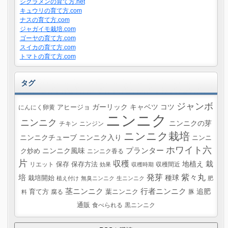
シクラメンの育て方.net
キュウリの育て方.com
ナスの育て方.com
ジャガイモ栽培.com
ゴーヤの育て方.com
スイカの育て方.com
トマトの育て方.com
タグ
ジャンボ
ガーリック
キャベツ
コツ
にんにく卵黄
アヒージョ
ニンニク
ニンニク
ニンニクの芽
チキン
ニンジン
ニンニク栽培
ニンニクチューブ
ニンニク入り
ニンニ
ホワイト六
プランター
ニンニク風味
ク炒め
ニンニク香る
片
収穫
栽
地植え
リエット
保存
保存方法
収穫間近
効果
収穫時期
紫々丸
培
発芽
種球
栽培開始
植え付け
無臭ニンニク
生ニンニク
肥
茎ニンニク
行者ニンニク
追肥
葉ニンニク
育て方
腐る
豚
料
通販
食べられる
黒ニンニク