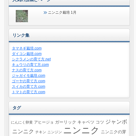
ニンニク栽培 1月
リンク集
タマネギ栽培.com
ダイコン栽培.com
シクラメンの育て方.net
キュウリの育て方.com
ナスの育て方.com
ジャガイモ栽培.com
ゴーヤの育て方.com
スイカの育て方.com
トマトの育て方.com
タグ
ジャンボ
ガーリック
キャベツ
コツ
にんにく卵黄
アヒージョ
ニンニク
ニンニク
ニンニクの芽
チキン
ニンジン