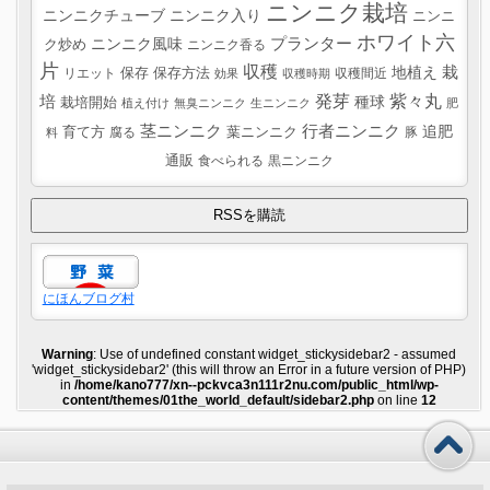
ニンニク栽培
ニンニクチューブ
ニンニク入り
ニンニ
ホワイト六
プランター
ニンニク風味
ク炒め
ニンニク香る
片
収穫
栽
地植え
リエット
保存
保存方法
収穫間近
効果
収穫時期
紫々丸
培
発芽
種球
栽培開始
植え付け
無臭ニンニク
生ニンニク
肥
茎ニンニク
行者ニンニク
追肥
葉ニンニク
育て方
腐る
豚
料
通販
食べられる
黒ニンニク
にほんブログ村
Warning
: Use of undefined constant widget_stickysidebar2 - assumed
'widget_stickysidebar2' (this will throw an Error in a future version of PHP)
in
/home/kano777/xn--pckvca3n111r2nu.com/public_html/wp-
content/themes/01the_world_default/sidebar2.php
on line
12