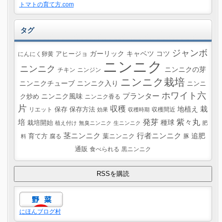
トマトの育て方.com
タグ
ジャンボ
ガーリック
キャベツ
コツ
にんにく卵黄
アヒージョ
ニンニク
ニンニク
ニンニクの芽
チキン
ニンジン
ニンニク栽培
ニンニクチューブ
ニンニク入り
ニンニ
ホワイト六
プランター
ニンニク風味
ク炒め
ニンニク香る
片
収穫
栽
地植え
リエット
保存
保存方法
収穫間近
効果
収穫時期
紫々丸
培
発芽
種球
栽培開始
植え付け
無臭ニンニク
生ニンニク
肥
茎ニンニク
行者ニンニク
追肥
葉ニンニク
育て方
腐る
豚
料
通販
食べられる
黒ニンニク
にほんブログ村