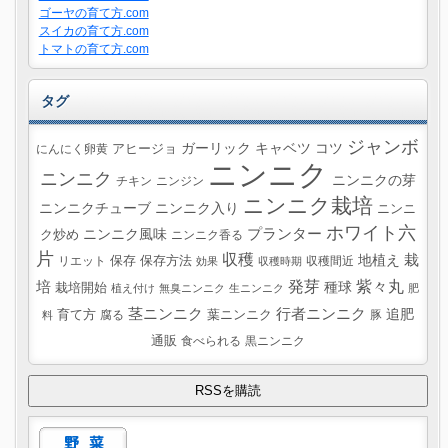
ゴーヤの育て方.com
スイカの育て方.com
トマトの育て方.com
タグ
ジャンボ
ガーリック
キャベツ
コツ
にんにく卵黄
アヒージョ
ニンニク
ニンニク
ニンニクの芽
チキン
ニンジン
ニンニク栽培
ニンニクチューブ
ニンニク入り
ニンニ
ホワイト六
プランター
ニンニク風味
ク炒め
ニンニク香る
片
収穫
栽
地植え
リエット
保存
保存方法
収穫間近
効果
収穫時期
紫々丸
培
発芽
種球
栽培開始
植え付け
無臭ニンニク
生ニンニク
肥
茎ニンニク
行者ニンニク
追肥
葉ニンニク
育て方
腐る
豚
料
通販
食べられる
黒ニンニク