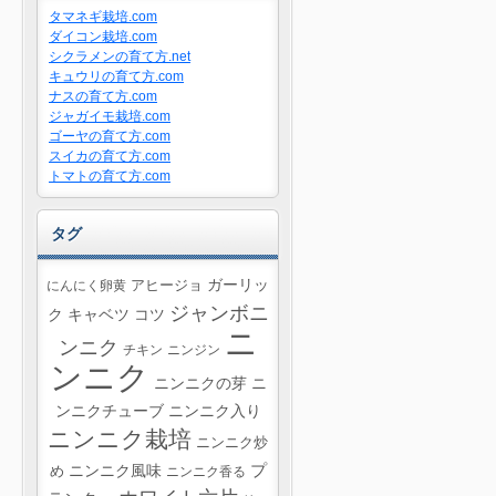
タマネギ栽培.com
ダイコン栽培.com
シクラメンの育て方.net
キュウリの育て方.com
ナスの育て方.com
ジャガイモ栽培.com
ゴーヤの育て方.com
スイカの育て方.com
トマトの育て方.com
タグ
ガーリッ
にんにく卵黄
アヒージョ
ジャンボニ
ク
キャベツ
コツ
ニ
ンニク
チキン
ニンジン
ンニク
ニンニクの芽
ニ
ンニクチューブ
ニンニク入り
ニンニク栽培
ニンニク炒
プ
ニンニク風味
め
ニンニク香る