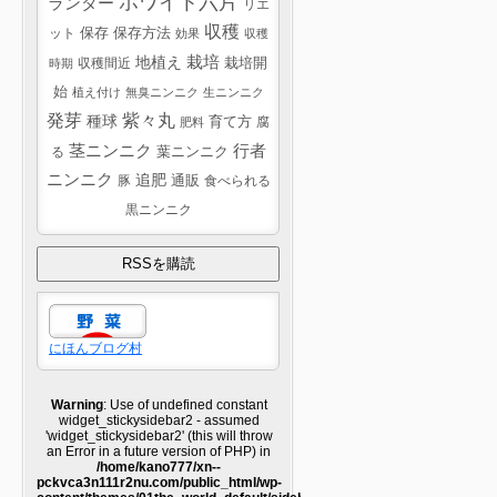
ホワイト六片
ランター
リエ
収穫
ット
保存
保存方法
効果
収穫
栽培
地植え
収穫間近
栽培開
時期
始
植え付け
無臭ニンニク
生ニンニク
紫々丸
発芽
種球
育て方
腐
肥料
茎ニンニク
行者
葉ニンニク
る
ニンニク
追肥
豚
通販
食べられる
黒ニンニク
にほんブログ村
Warning
: Use of undefined constant
widget_stickysidebar2 - assumed
'widget_stickysidebar2' (this will throw
an Error in a future version of PHP) in
/home/kano777/xn--
pckvca3n111r2nu.com/public_html/wp-