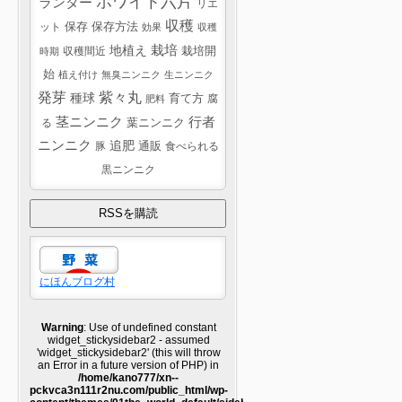
ホワイト六片
ランター
リエ
収穫
ット
保存
保存方法
効果
収穫
栽培
地植え
収穫間近
栽培開
時期
始
植え付け
無臭ニンニク
生ニンニク
紫々丸
発芽
種球
育て方
腐
肥料
茎ニンニク
行者
葉ニンニク
る
ニンニク
追肥
豚
通販
食べられる
黒ニンニク
にほんブログ村
Warning
: Use of undefined constant
widget_stickysidebar2 - assumed
'widget_stickysidebar2' (this will throw
an Error in a future version of PHP) in
/home/kano777/xn--
pckvca3n111r2nu.com/public_html/wp-