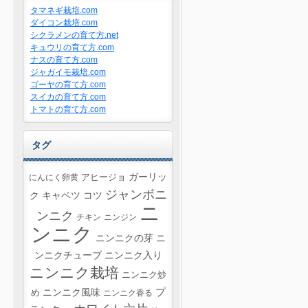
タマネギ栽培.com
ダイコン栽培.com
シクラメンの育て方.net
キュウリの育て方.com
ナスの育て方.com
ジャガイモ栽培.com
ゴーヤの育て方.com
スイカの育て方.com
トマトの育て方.com
タグ
ガーリッ
にんにく卵黄
アヒージョ
ジャンボニ
ク
キャベツ
コツ
ニ
ンニク
チキン
ニンジン
ンニク
ニンニクの芽
ニ
ンニクチューブ
ニンニク入り
ニンニク栽培
ニンニク炒
プ
ニンニク風味
め
ニンニク香る