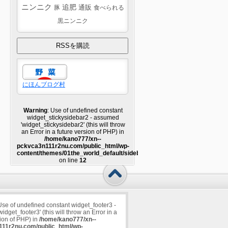
ニンニク
追肥
豚
通販
食べられる
黒ニンニク
にほんブログ村
Warning
: Use of undefined constant
widget_stickysidebar2 - assumed
'widget_stickysidebar2' (this will throw
an Error in a future version of PHP) in
/home/kano777/xn--
pckvca3n111r2nu.com/public_html/wp-
content/themes/01the_world_default/sidebar2.php
on line
12
Use of undefined constant widget_footer3 -
dget_footer3' (this will throw an Error in a
sion of PHP) in
/home/kano777/xn--
11r2nu.com/public_html/wp-