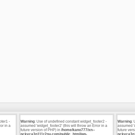
oter1 -
Warning
: Use of undefined constant widget_footer2 -
Warning
: 
or in a
assumed 'widget_footer2' (this will throw an Error in a
assumed 'wi
future version of PHP) in
/home/kano777/xn--
future ver
pckvca3n111r2nu.com/public_html/wp-
pckvca3n1