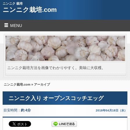
ニンニク 栽培
ニンニク栽培.com
MENU
ニンニク栽培方法を画像でわかりやすく。美味に大収穫。
ニンニク栽培.com
» アーカイブ
ニンニク入り オープンスコッチエッグ
目安時間：
約 4分
2018年04月18日（水）