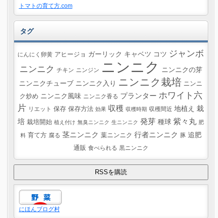
トマトの育て方.com
タグ
ジャンボ
ガーリック
キャベツ
コツ
にんにく卵黄
アヒージョ
ニンニク
ニンニク
ニンニクの芽
チキン
ニンジン
ニンニク栽培
ニンニクチューブ
ニンニク入り
ニンニ
ホワイト六
プランター
ニンニク風味
ク炒め
ニンニク香る
片
収穫
栽
地植え
リエット
保存
保存方法
収穫間近
効果
収穫時期
紫々丸
培
発芽
種球
栽培開始
植え付け
無臭ニンニク
生ニンニク
肥
茎ニンニク
行者ニンニク
追肥
葉ニンニク
育て方
腐る
豚
料
通販
食べられる
黒ニンニク
にほんブログ村