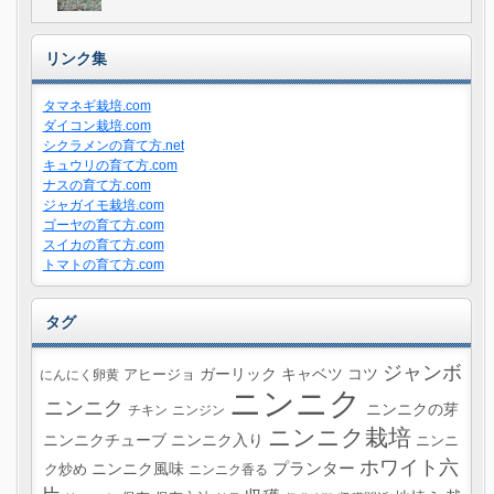
リンク集
タマネギ栽培.com
ダイコン栽培.com
シクラメンの育て方.net
キュウリの育て方.com
ナスの育て方.com
ジャガイモ栽培.com
ゴーヤの育て方.com
スイカの育て方.com
トマトの育て方.com
タグ
ジャンボ
ガーリック
キャベツ
コツ
にんにく卵黄
アヒージョ
ニンニク
ニンニク
ニンニクの芽
チキン
ニンジン
ニンニク栽培
ニンニクチューブ
ニンニク入り
ニンニ
ホワイト六
プランター
ニンニク風味
ク炒め
ニンニク香る