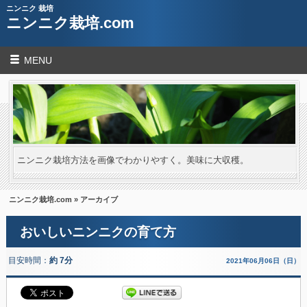
ニンニク 栽培
ニンニク栽培.com
MENU
ニンニク栽培方法を画像でわかりやすく。美味に大収穫。
ニンニク栽培.com
» アーカイブ
おいしいニンニクの育て方
目安時間：
約 7分
2021年06月06日（日）