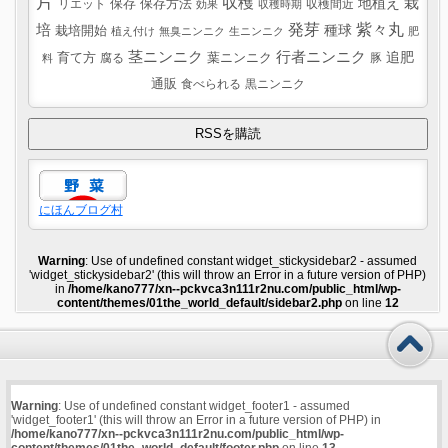
片
収穫
栽
地植え
リエット
保存
保存方法
収穫間近
効果
収穫時期
紫々丸
培
発芽
種球
栽培開始
植え付け
無臭ニンニク
生ニンニク
肥
茎ニンニク
行者ニンニク
追肥
葉ニンニク
育て方
腐る
豚
料
通販
食べられる
黒ニンニク
にほんブログ村
Warning
: Use of undefined constant widget_stickysidebar2 - assumed
'widget_stickysidebar2' (this will throw an Error in a future version of PHP)
in
/home/kano777/xn--pckvca3n111r2nu.com/public_html/wp-
content/themes/01the_world_default/sidebar2.php
on line
12
Warning
: Use of undefined constant widget_footer1 - assumed
'widget_footer1' (this will throw an Error in a future version of PHP) in
/home/kano777/xn--pckvca3n111r2nu.com/public_html/wp-