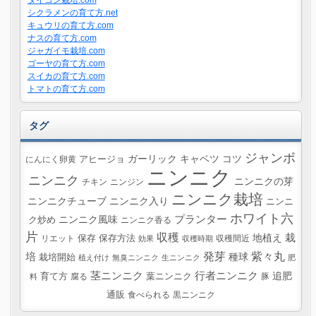
シクラメンの育て方.net
キュウリの育て方.com
ナスの育て方.com
ジャガイモ栽培.com
ゴーヤの育て方.com
スイカの育て方.com
トマトの育て方.com
タグ
ジャンボ
ガーリック
キャベツ
コツ
にんにく卵黄
アヒージョ
ニンニク
ニンニク
ニンニクの芽
チキン
ニンジン
ニンニク栽培
ニンニクチューブ
ニンニク入り
ニンニ
ホワイト六
プランター
ニンニク風味
ク炒め
ニンニク香る
片
収穫
栽
地植え
リエット
保存
保存方法
収穫間近
効果
収穫時期
紫々丸
培
発芽
種球
栽培開始
植え付け
無臭ニンニク
生ニンニク
肥
茎ニンニク
行者ニンニク
追肥
葉ニンニク
育て方
腐る
豚
料
通販
食べられる
黒ニンニク