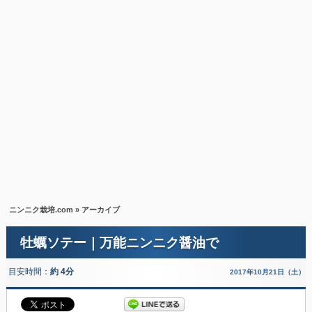
ニンニク栽培.com
» アーカイブ
牡蠣ソテー｜万能ニンニク醤油で
目安時間：
約 4分
2017年10月21日（土）