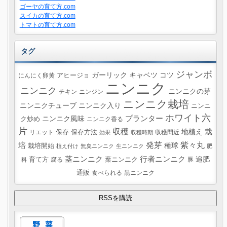
ゴーヤの育て方.com
スイカの育て方.com
トマトの育て方.com
タグ
ジャンボ
ガーリック
キャベツ
コツ
にんにく卵黄
アヒージョ
ニンニク
ニンニク
ニンニクの芽
チキン
ニンジン
ニンニク栽培
ニンニクチューブ
ニンニク入り
ニンニ
ホワイト六
プランター
ニンニク風味
ク炒め
ニンニク香る
片
収穫
栽
地植え
リエット
保存
保存方法
収穫間近
効果
収穫時期
紫々丸
培
発芽
種球
栽培開始
植え付け
無臭ニンニク
生ニンニク
肥
茎ニンニク
行者ニンニク
追肥
葉ニンニク
育て方
腐る
豚
料
通販
食べられる
黒ニンニク