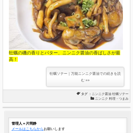
牡蠣の磯の香りとバター、ニンニク醤油の香ばしさが最
高！
牡蠣ソテー｜万能ニンニク醤油での続きを読
む »»
タグ ：
ニンニク醤油
牡蠣ソテー
ニンニク 料理・つまみ
管理人＝片岡静
メールはこちらから
お願いします